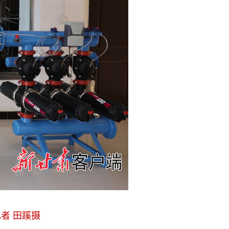
者 田蹊摄