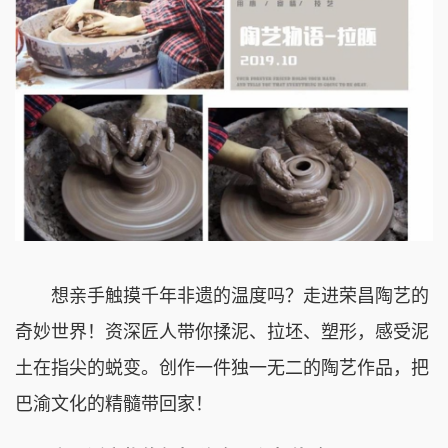
想亲手触摸千年非遗的温度吗？走进
荣昌陶艺
的
奇妙世界！资深匠人带你揉泥、拉坯、塑形，感受泥
土在指尖的蜕变。创作一件独一无二的陶艺作品，把
巴渝文化的精髓带回家！