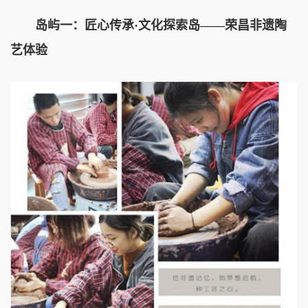
岛屿一：匠心传承·文化探索岛——荣昌非遗陶
艺体验